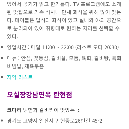
있어서 공기가 맑고 한가롭다. TV 프로그램에도 소개
된 맛집으로 가족 식사나 단체 회식을 위해 많이 찾는
다. 테이블은 입식과 좌식이 있고 실내와 야외 공간으
로 분리되어 있어 취향대로 원하는 자리를 선택할 수
있다.
영업시간 : 매일 11:00 ~ 22:00 (라스트 오더 20:30)
메뉴 : 안심, 꽃등심, 갈비살, 모듬, 육회, 갈비탕, 육회
비빔밥, 제육볶음
지역 리스트
오실장강남면옥 탄현점
코다리 냉면과 갈비찜이 맛있는 곳
경기도 고양시 일산서구 현중로26번길 45-2