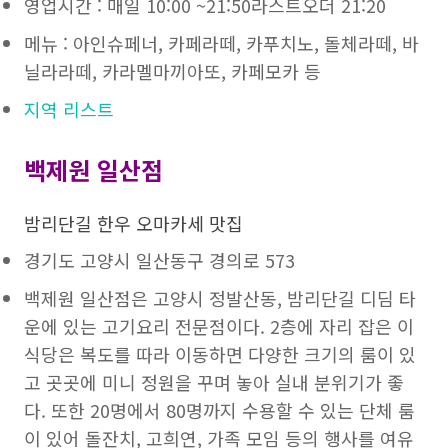
영업시간 : 매일 10:00 ~21:50라스트오더 21:20
메뉴 : 아인슈페너, 카페라떼, 카푸치노, 돌체라떼, 바
닐라라떼, 카라멜마끼아또, 카페모카 등
지역 리스트
백제원 일산점
밤리단길 한우 오마카세 맛집
경기도 고양시 일산동구 경의로 573
백제원 일산점은 고양시 정발산동, 밤리단길 디딤 타
운에 있는 고기요리 전문점이다. 2층에 자리 잡은 이
식당은 복도를 따라 이동하면 다양한 크기의 룸이 있
고 곳곳에 미니 정원을 꾸며 놓아 실내 분위기가 좋
다. 또한 20명에서 80명까지 수용할 수 있는 단체 룸
이 있어 돌잔치, 고희연, 가족 모임 등의 행사를 여유