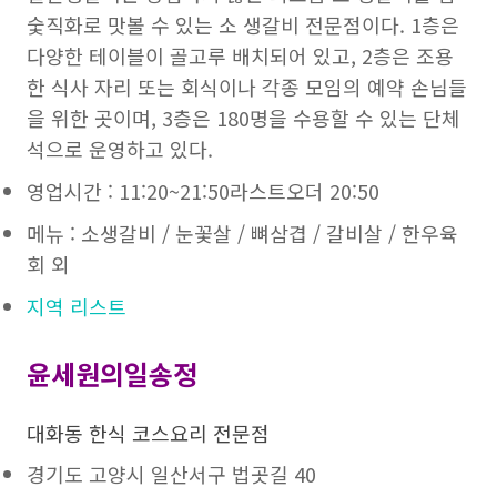
숯직화로 맛볼 수 있는 소 생갈비 전문점이다. 1층은
다양한 테이블이 골고루 배치되어 있고, 2층은 조용
한 식사 자리 또는 회식이나 각종 모임의 예약 손님들
을 위한 곳이며, 3층은 180명을 수용할 수 있는 단체
석으로 운영하고 있다.
영업시간 : 11:20~21:50라스트오더 20:50
메뉴 : 소생갈비 / 눈꽃살 / 뼈삼겹 / 갈비살 / 한우육
회 외
지역 리스트
윤세원의일송정
대화동 한식 코스요리 전문점
경기도 고양시 일산서구 법곳길 40