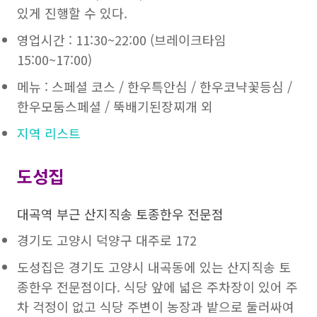
있게 진행할 수 있다.
영업시간 : 11:30~22:00 (브레이크타임
15:00~17:00)
메뉴 : 스페셜 코스 / 한우특안심 / 한우코냑꽃등심 /
한우모둠스페셜 / 뚝배기된장찌개 외
지역 리스트
도성집
대곡역 부근 산지직송 토종한우 전문점
경기도 고양시 덕양구 대주로 172
도성집은 경기도 고양시 내곡동에 있는 산지직송 토
종한우 전문점이다. 식당 앞에 넓은 주차장이 있어 주
차 걱정이 없고 식당 주변이 농장과 밭으로 둘러싸여