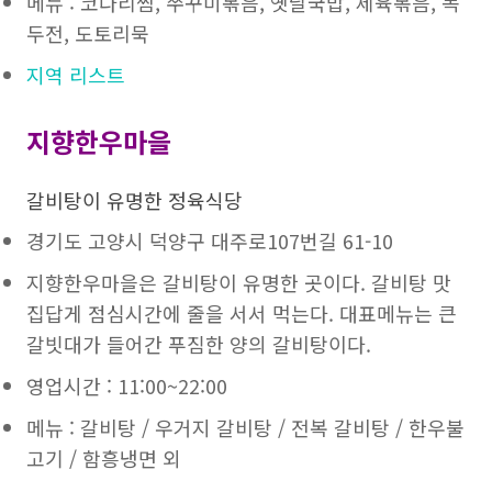
메뉴 : 코다리찜, 쭈꾸미볶음, 옛날국밥, 제육볶음, 녹
두전, 도토리묵
지역 리스트
지향한우마을
갈비탕이 유명한 정육식당
경기도 고양시 덕양구 대주로107번길 61-10
지향한우마을은 갈비탕이 유명한 곳이다. 갈비탕 맛
집답게 점심시간에 줄을 서서 먹는다. 대표메뉴는 큰
갈빗대가 들어간 푸짐한 양의 갈비탕이다.
영업시간 : 11:00~22:00
메뉴 : 갈비탕 / 우거지 갈비탕 / 전복 갈비탕 / 한우불
고기 / 함흥냉면 외