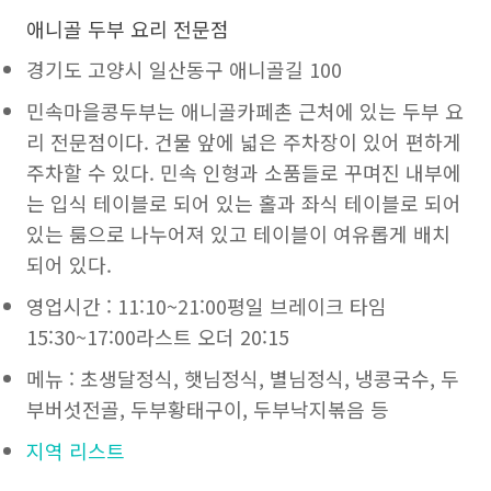
애니골 두부 요리 전문점
경기도 고양시 일산동구 애니골길 100
민속마을콩두부는 애니골카페촌 근처에 있는 두부 요
리 전문점이다. 건물 앞에 넓은 주차장이 있어 편하게
주차할 수 있다. 민속 인형과 소품들로 꾸며진 내부에
는 입식 테이블로 되어 있는 홀과 좌식 테이블로 되어
있는 룸으로 나누어져 있고 테이블이 여유롭게 배치
되어 있다.
영업시간 : 11:10~21:00평일 브레이크 타임
15:30~17:00라스트 오더 20:15
메뉴 : 초생달정식, 햇님정식, 별님정식, 냉콩국수, 두
부버섯전골, 두부황태구이, 두부낙지볶음 등
지역 리스트