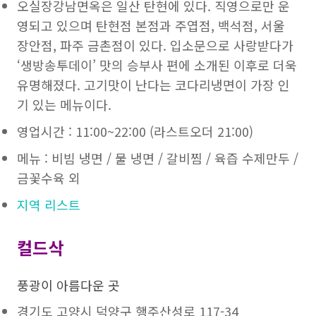
오실장강남면옥은 일산 탄현에 있다. 직영으로만 운
영되고 있으며 탄현점 본점과 주엽점, 백석점, 서울
장안점, 파주 금촌점이 있다. 입소문으로 사랑받다가
‘생방송투데이’ 맛의 승부사 편에 소개된 이후로 더욱
유명해졌다. 고기맛이 난다는 코다리냉면이 가장 인
기 있는 메뉴이다.
영업시간 : 11:00~22:00 (라스트오더 21:00)
메뉴 : 비빔 냉면 / 물 냉면 / 갈비찜 / 육즙 수제만두 /
금꽃수육 외
지역 리스트
컬드삭
풍광이 아름다운 곳
경기도 고양시 덕양구 행주산성로 117-34