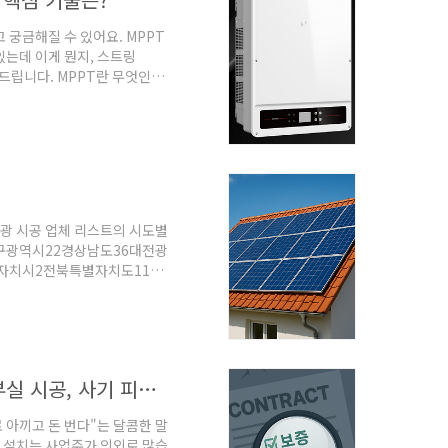
 궁금해질 수 있어요. MPPT
있는데 이게 뭔지, 스트링
명해드립니다. MPPT란 무엇인가?
습니다. 태양광 발전 설비 인버터
전력(즉 kW) 조합을 뽑아낼
 태양광 패널은 햇빛 양, 온
광 시공 업체 리스트의 시도별
구광역시22경상남도36대전광
별자치시2전북특별자치도11울
시공사 선택 방법(피해 사례
번호(주)삼영기업강원특별자치도
특별자치도 강릉시 구정면 구정중
20년 수익 결정! 태양광 발전 시공사 선택 기준 TOP 3 (부실 시공, 사기 피해 피하는 법)
료 아끼고 돈 번다"는 달콤한 말
잠 설치는 사업주가 의외로 많습