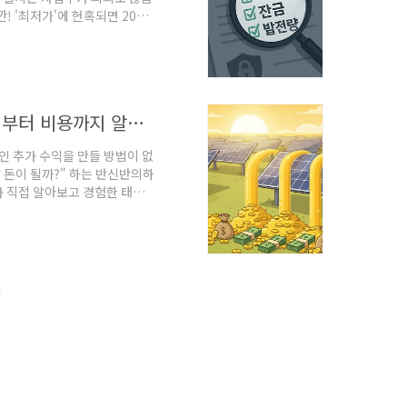
깐! '최저가'에 현혹되면 20년
를 맞나 보고 꼼꼼히 비교하며
있다는 것을요. 제가 직접 경험
 체크리스트 31. "경험과 기술
태양광 시공, 정말 돈 될까? 주택·사업·농업용 태양광 수익부터 비용까지 알아보기
인 추가 수익을 만들 방법이 없
 돈이 될까?" 하는 반신반의하
가 직접 알아보고 경험한 태양
 대한 궁금증이 시원하게 풀리실
직히 처음엔 '태양광 시공'이라
전을 통해 수익을 얻고 있다는