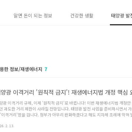
알면 돈이 되는 정보
건강한 생활
태양광 발
용한 정보/재생에너지
7
양광 이격거리 '원칙적 금지'! 재생에너지법 개정 핵심 
양광 이격거리 규제, 이제 '원칙적 금지'로 바뀝니다! 이번 재생에너지법 개정
던 과도한 거리 제한이 사라질 전망입니다. 태양광 발전 사업을 준비하시면서 가
 '이격거리'였을 겁니다. 정부가 아무리 완화하겠다고 해도 지자체 조례에 막혀 발
쯤은 있으시죠? 하지만 이번에 국회 본회의를 통과한 '재생에너지법' 개정안은
6. 2. 13.
이 다릅니다. 이 글을 통해 사업 환경이 어떻게 달라지는지 시원하게 풀어드릴게