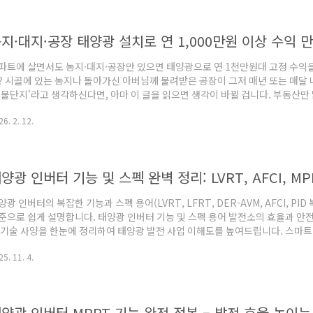
격거리 원칙 🤔가장 먼저 주목할 점은 '신에너지'와 '재생에너지'가 분리되어 
입니다. 국제 기준에 맞춰 체계를 정비하면서 태양..
지·대지·공장 태양광 설치로 연 1,000만원 이상 수익 
파트에 살면서도 농지·대지·공장만 있으면 태양광으로 연 1천만원대 고정 수익을
? 시골에 있는 농지나 돌아가신 아버님께 물려받은 공장이 그저 매년 또는 매달
애물단지'라고 생각하신다면, 아마 이 글을 읽으면 생각이 바뀔 겁니다. 부동산만
 살면서 농지·대지·공장 하나쯤 가진 분들, 아직도 그 땅 '잠자고' 있는 상태로 
6. 2. 12.
서도 "시골에 땅이 좀 있긴 한데 뭐 할 건가…" 또는 "아버지한테 물려받은 창고
…" 이런 분들 있더라고요. 그 땅이나 건물들은 매년 부동산세, 관리비, 농지유
을까요? 여기서 놓치기 쉬운 사실이 하나 있습니..
양광 인버터 기능 및 스펙 완벽 정리: LVRT, AFCI, MPP
양광 인버터의 복잡한 기능과 스펙 용어(LVRT, LFRT, DER-AVM, AFCI, PID
준으로 쉽게 설명합니다. 태양광 인버터 기능 및 스펙 용어 발전소의 효율과 안
 기술 사양을 한눈에 정리하여 태양광 발전 사업 이해도를 높여드립니다. 스마
 실시간 감시하고 무효전력을 자동 조절해 전력망 안정화에 참여하는 지능형 인버
5. 11. 4.
oltage Ride Through)계통 전압이 일시적으로 낮아져도 인버터가 정지하
전을 예방하는 기능입니다.LFRT (Low Frequency Ride Through)계통 주
양광 인버터 MPPT 기능 완전 정복 – 발전 효율 높이는