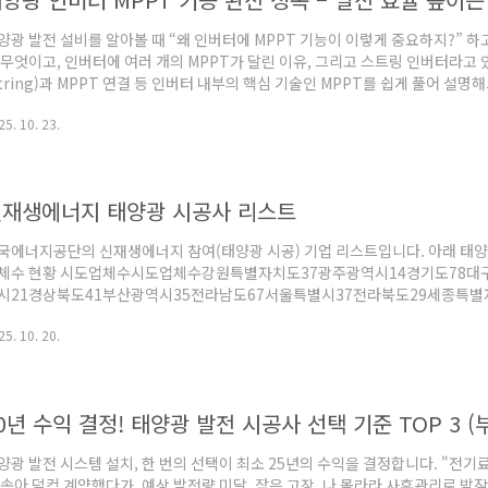
양광 발전 설비를 알아볼 때 “왜 인버터에 MPPT 기능이 이렇게 중요하지?” 하고
 무엇이고, 인버터에 여러 개의 MPPT가 달린 이유, 그리고 스트링 인버터라고 
String)과 MPPT 연결 등 인버터 내부의 핵심 기술인 MPPT를 쉽게 풀어 설
PPT (Maximum Power Point Tracking, 최대 전력점 추적)를 살펴보겠
25. 10. 23.
부에는 태양광 패널에서 나오는 전압과 전류가 환경에 따라 달라질 때 가장 많은 
 있는 지점을 실시간으로 찾아내는 MPPT라는 장치(또는 회로)라는게 있습니다.
.
재생에너지 태양광 시공사 리스트
국에너지공단의 신재생에너지 참여(태양광 시공) 기업 리스트입니다. 아래 태양
체수 현황 시도업체수시도업체수강원특별자치도37광주광역시14경기도78대
시21경상북도41부산광역시35전라남도67서울특별시37전라북도29세종특
광역시7제주특별자치도6인천광역시13충청남도42 충청북도36 올바른 태양광 
25. 10. 20.
지) 알아보기 신재생에너지 참여(태양광 시공) 기업 리스트 시공사주소전화
릉시 경강로 2496-32 (주)삼영기업 (송정동)033-651-4582(주)일광강원
로 207-21 1층033-653-0490주식회사 현..
양광 발전 시스템 설치, 한 번의 선택이 최소 25년의 수익을 결정합니다. "전기
 속아 덜컥 계약했다가, 예상 발전량 미달, 잦은 고장, 나 몰라라 사후관리로 밤