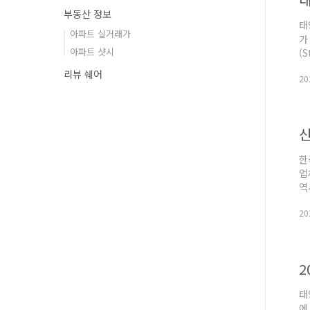
부동산 정보
태
아파트 실거래가
가
아파트 샷시
(
M
리뷰 쉐어
20
내
수
도.
신
한
업
역
산
20
방
강
앙
태
에