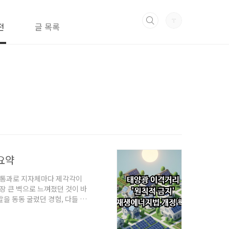
전
글 목록
요약
안 통과로 지자체마다 제각각이
장 큰 벽으로 느껴졌던 것이 바
을 동동 굴렀던 경험, 다들 한
 그동안의 말뿐인 대책과는 차
요! 😊 재생에너지법 독립과