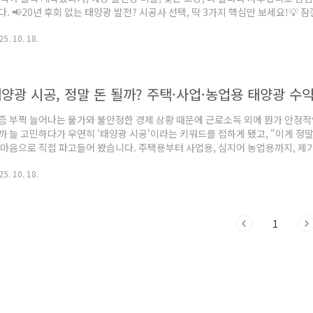
다. 📢20년 후회 없는 태양광 발전? 시공사 선택, 딱 3가지 핵심만 보세요!💡 잠
내 땅을 칩니다! 태양광 발전 시설 설치 때문에 처음엔 막막했지만, 수많은 업체
25. 10. 18.
달았습니다. 성공적인 태양광 사업의 시작은 '믿을 수 있는 시공사 선택'에 달려
 깐깐한 선택 기준, 지금 바로 공개합니다! ✅ 후회 없는 태양광 시공사 선택, 핵심
"은 기본 중의 기..
즘 부쩍 늘어나는 물가와 불안정한 경제 상황 때문에 근로소득 외에 뭔가 안정적
까 늘 고민하다가 우연히 '태양광 시공'이라는 키워드를 접하게 됐고, "이게 정말
 마음으로 직접 파고들어 봤습니다. 주택용부터 사업용, 심지어 농업용까지, 제
 발전 사업의 모든 것을 솔직하게 풀어볼게요. 이 글을 읽고 나면 태양광시공에
25. 10. 18.
예요! 태양광 시공, 정말 수익이 날까? 태양광 발전 수익 직접 알아봤습니다!솔
 하면 뭔가 거창하고 복잡하게만 느껴졌어요. 그런데 주변에서 실제로 태양광 발
야기를 듣고는 귀가 솔깃하더라고요. 단순히 지붕에..
1