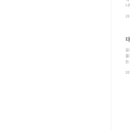
니
내
20
깨
한
력
요
을
는
광
20
거
고
이