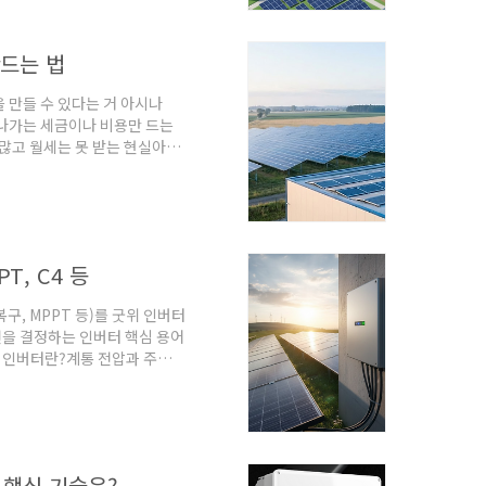
'재생에너지법'이 독립했다는 사
만드는 법
 만들 수 있다는 거 아시나
 나가는 세금이나 비용만 드는
 많고 월세는 못 받는 현실아파
두시나요? 우리 단지 주민들 중
가 있는데 지금 쓸 일이 없
지비 같은 비용만 나가고 있진
T, C4 등
 복구, MPPT 등)를 굿위 인버터
전을 결정하는 인버터 핵심 용어
트 인버터란?계통 전압과 주파수
터입니다.LVRT (Low
지 않고 연결을 유지하며 대규모
파수가 일시..
 핵심 기술은?