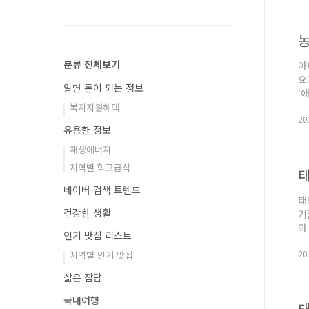
이
실
농
분류 전체보기
아
요
알면 돈이 되는 정보
'
트
복지지원혜택
202
에
유용한 정보
어
않
재생에너지
지역별 학교급식
태
네이버 검색 트렌드
태
건강한 생활
기
와
인기 맛집 리스트
를
202
V
지역별 인기 맛집
정
삶은 잡담
국내여행
태