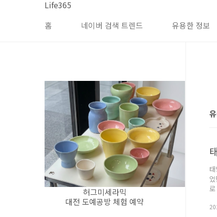
본문 바로가기
Life365
홈
네이버 검색 트렌드
유용한 정보
유
태
태
었
로
허그미세라믹
번
대전 도예공방 체험 예약
202
원