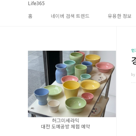
본문 바로가기
Life365
홈
네이버 검색 트렌드
유용한 정보
인
by 
허그미세라믹
대전 도예공방 체험 예약