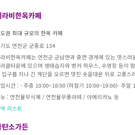
세라비한옥카페
도권 최대 규모의 한옥 카페
기도 연천군 군중로 134
라비한옥카페는 연천군 군남면과 중면 경계에 있는 멋스러운 한
라클타운에 있으며 생태습지와 벙커 하우스, 수영장 등이 함께
 입구를 지나 긴 계단을 오르면 멋진 솟을대문 뒤로 고풍스
업시간 : - 주중 10:00~18:00 (하절기 10:00~19:00)- 주말 1
뉴 : 연천율무식혜 / 연천율무퐁라떼 / 아메리카노 등
역 리스트
불탄소가든