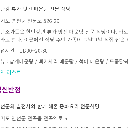
탄강 뷰가 멋진 매운탕 전문 식당
기도 연천군 현문로 526-29
탄소가든은 한탄강변 뷰가 멋진 매운탕 전문 식당이다. 바로
라고 한다. 이곳에선 식당 주인 가족이 그날그날 직접 잡은
업시간 : 11:00~20:30
뉴 : 참게매운탕 / 빠가사리 매운탕 / 섞어 매운탕 / 토종닭
역 리스트
명신반점
천군의 발전사와 함께 해온 중화요리 전문식당
기도 연천군 전곡읍 전곡역로 61