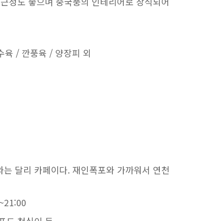
접근성도 좋으며 중국풍의 인테리어로 장식되어
탕수육 / 깐풍육 / 양장피 외
는 달리 카페이다. 재인폭포와 가까워서 연천
21:00