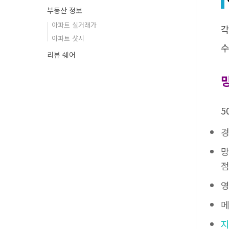
부동산 정보
아파트 실거래가
각
아파트 샷시
수
리뷰 쉐어
5
경
망
점
영
메
지