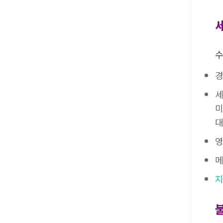
수
경
세
미
대
영
메
지