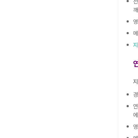
전
깨
영
메
지
지
경
연
에
영