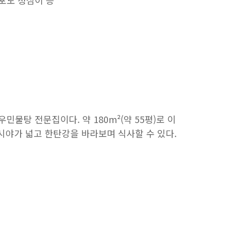
청포도 청심이 등
물탕 전문집이다. 약 180m²(약 55평)로 이
시야가 넓고 한탄강을 바라보며 식사할 수 있다.