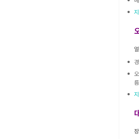
메
지
얼
경
오
름
지
장