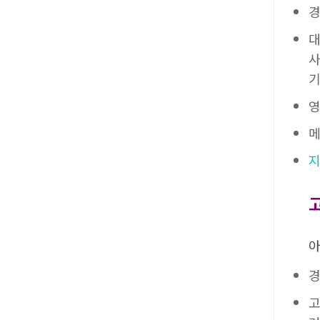
경
대
사
기
영
메
지
아
경
고