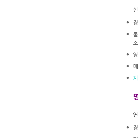
한
경
불
소
영
메
지
연
경