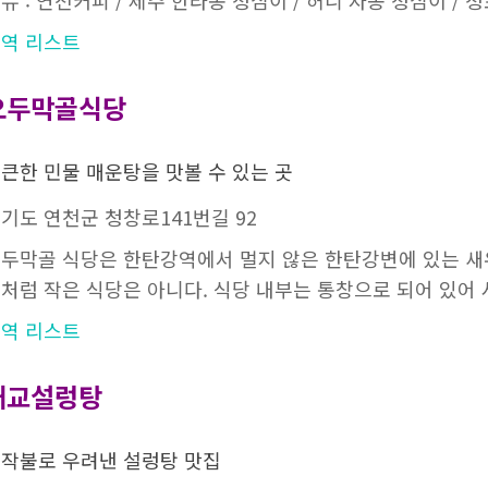
뉴 : 연천커피 / 제주 한라봉 청심이 / 허니 자몽 청심이 / 
역 리스트
오두막골식당
큰한 민물 매운탕을 맛볼 수 있는 곳
기도 연천군 청창로141번길 92
두막골 식당은 한탄강역에서 멀지 않은 한탄강변에 있는 새우민
처럼 작은 식당은 아니다. 식당 내부는 통창으로 되어 있어 
역 리스트
대교설렁탕
작불로 우려낸 설렁탕 맛집