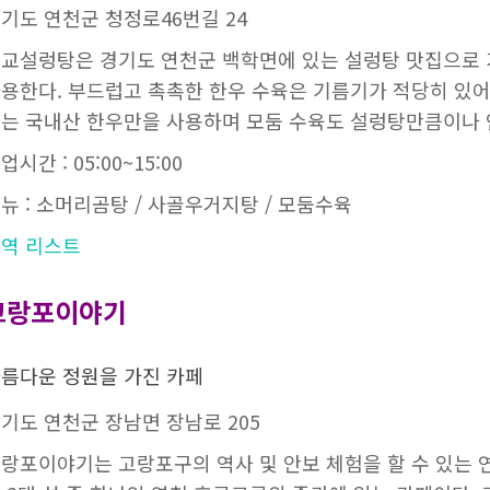
기도 연천군 청정로46번길 24
교설렁탕은 경기도 연천군 백학면에 있는 설렁탕 맛집으로 
용한다. 부드럽고 촉촉한 한우 수육은 기름기가 적당히 있어
는 국내산 한우만을 사용하며 모둠 수육도 설렁탕만큼이나 
업시간 : 05:00~15:00
뉴 : 소머리곰탕 / 사골우거지탕 / 모둠수육
역 리스트
고랑포이야기
름다운 정원을 가진 카페
기도 연천군 장남면 장남로 205
랑포이야기는 고랑포구의 역사 및 안보 체험을 할 수 있는