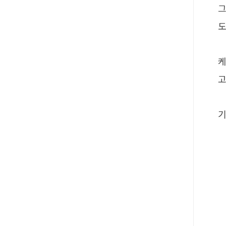
그
도
고
기