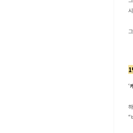
그
시
그
1
‘
하
“