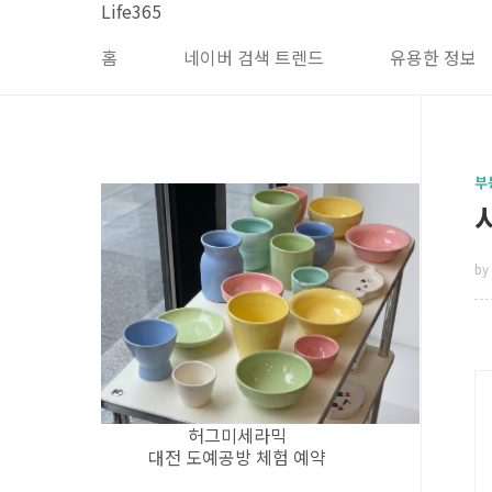
본문 바로가기
Life365
홈
네이버 검색 트렌드
유용한 정보
부
by 
허그미세라믹
대전 도예공방 체험 예약