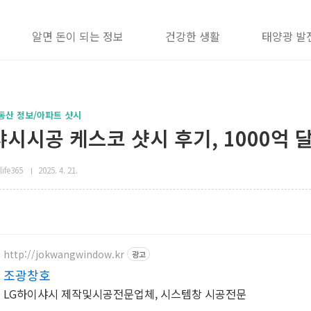
알면 돈이 되는 정보
건강한 생활
태양광 발
동산 정보/아파트 샷시
샤시시공 케스코 샷시 후기, 1000억 
life365
2025. 4. 21.
http://jokwangwindow.kr
광고
조광창호
LG하이샤시 제작및시공전문업체, 시스템창 시공전문