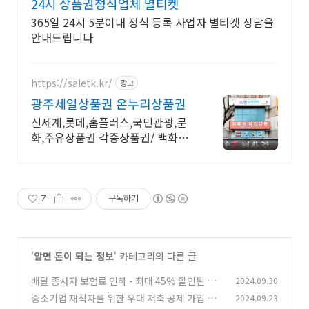
24시 상품권정식업체 별티켓
365일 24시 5분이내 정식 등록 사업자 별티켓 상담을
안내드립니다
https://saletk.kr/
광고
광주세일상품권 온누리상품권
신세계,롯데,홈플러스,국민관광,문
화,주유상품권 각종상품권/ 백화점
배달 납품가능
7
구독하기
'
알면 돈이 되는 정보
' 카테고리의 다른 글
배달 종사자 보험료 인하 - 최대 45% 할인된 공
2024.09.30
제보험 출시
중소기업 재직자를 위한 우대 저축 공제 가입 혜
2024.09.23
(1)