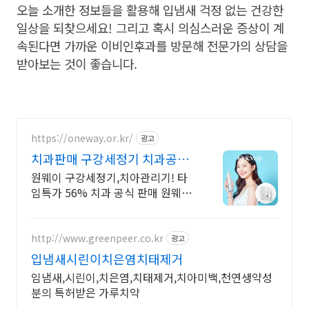
오늘 소개한 정보들을 활용해 입냄새 걱정 없는 건강한
일상을 되찾으세요! 그리고 혹시 의심스러운 증상이 계
속된다면 가까운 이비인후과를 방문해 전문가의 상담을
받아보는 것이 좋습니다.
https://oneway.or.kr/
광고
치과판매 구강세정기 치과공식
판매 원웨이 타임세일
원웨이 구강세정기,치아관리기! 타
임특가 56% 치과 공식 판매 원웨이
구강세정기! 국내 최초 수압 조절 6
단계. 완벽한 구강케어
http://www.greenpeer.co.kr
광고
입냄새시린이치은염치태제거
임냄새,시린이,치은염,치태제거,치아미백,천연생약성
분의 특허받은 가루치약