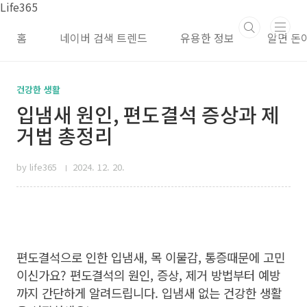
본문 바로가기
Life365
홈
네이버 검색 트렌드
유용한 정보
알면 돈
건강한 생활
입냄새 원인, 편도결석 증상과 제
거법 총정리
by life365
2024. 12. 20.
편도결석으로 인한 입냄새, 목 이물감, 통증때문에 고민
이신가요? 편도결석의 원인, 증상, 제거 방법부터 예방
까지 간단하게 알려드립니다. 입냄새 없는 건강한 생활