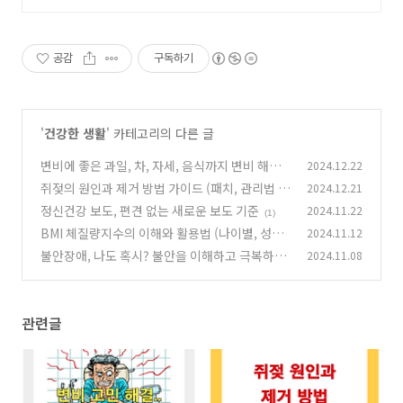
공감
구독하기
'
건강한 생활
' 카테고리의 다른 글
변비에 좋은 과일, 차, 자세, 음식까지 변비 해결
2024.12.22
꿀팁 총정리
쥐젖의 원인과 제거 방법 가이드 (패치, 관리법 포
2024.12.21
(2)
함)
정신건강 보도, 편견 없는 새로운 보도 기준
2024.11.22
(0)
(1)
BMI 체질량지수의 이해와 활용법 (나이별, 성별
2024.11.12
기준 알아보기)
불안장애, 나도 혹시? 불안을 이해하고 극복하는
2024.11.08
(2)
방법
(5)
관련글