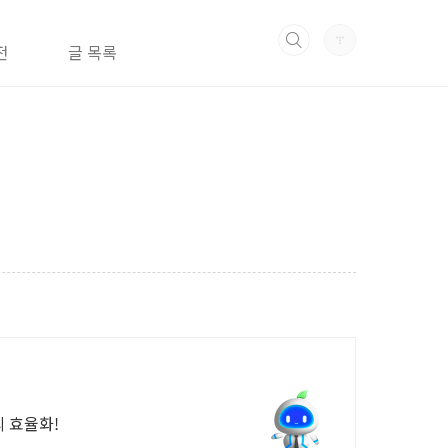
전
글 목록
 효율화!