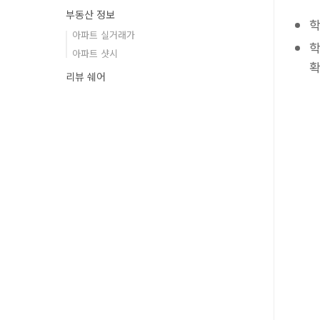
부동산 정보
학
아파트 실거래가
학
아파트 샷시
확
리뷰 쉐어