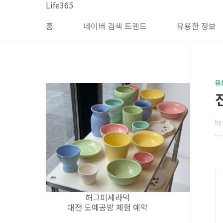
본문 바로가기
Life365
홈
네이버 검색 트렌드
유용한 정보
유
by 
허그미세라믹
대전 도예공방 체험 예약