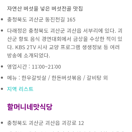
자연산 버섯을 넣은 버섯전골 맛집
충청북도 괴산군 동진천길 165
다래정은 충청북도 괴산군 괴산읍 서부리에 있다. 괴
산군 향토 음식 경연대회에서 금상을 수상한 적이 있
다. KBS 2TV 시사 교양 프로그램 생생정보 등 여러
방송에 소개되었다.
영업시간 : 11:00~21:00
메뉴 : 한우갈빗살 / 한돈버섯볶음 / 갈비탕 외
지역 리스트
할머니네맛식당
충청북도 괴산군 괴산읍 괴강로 12