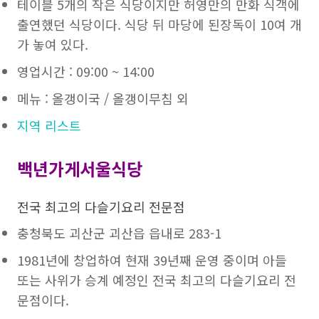
테이블 5개의 작은 식당이지만 허영만의 만화 식객에
출연했던 식당이다. 식당 뒤 마당에 된장독이 10여 개
가 놓여 있다.
영업시간 : 09:00 ~ 14:00
메뉴 : 올갱이국 / 올갱이무침 외
지역 리스트
백년가게서울식당
전국 최고의 다슬기요리 전문점
충청북도 괴산군 괴산읍 읍내로 283-1
1981년에 창업하여 현재 39년째 운영 중이며 아들
또는 사위가 승계 예정인 전국 최고의 다슬기요리 전
문점이다.