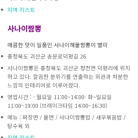
지역 리스트
사나이짬뽕
매콤한 맛이 일품인 사나이해물짬뽕이 별미
충청북도 괴산군 송문로덕평길 26
사나이짬뽕은 충청북도 괴산군 청천면 덕평리에 위치
하고 있다. 깔끔한 분위기를 연출하는 외관과 차분한
느낌의 인테리어로 이루어졌다.
영업시간 : - 월요일 11:00~14:00- 화~일요일
11:00~19:00 (브레이크타임 14:00~16:30)
메뉴 : 짜장면 / 울면 / 사나이짬뽕밥 / 새우볶음밥 /
탕수육 외
지역 리스트