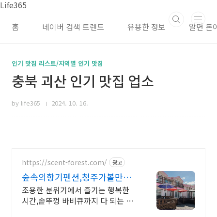
본문 바로가기
Life365
홈
네이버 검색 트렌드
유용한 정보
알면 돈
인기 맛집 리스트/지역별 인기 맛집
충북 괴산 인기 맛집 업소
by life365
2024. 10. 16.
https://scent-forest.com/
광고
숲속의향기펜션,청주가볼만한
곳
조용한 분위기에서 즐기는 행복한
시간,솥뚜껑 바비큐까지 다 되는 숲
속의 향기 펜션