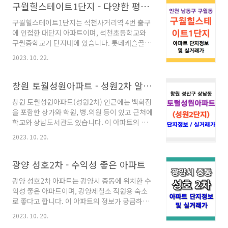
있습니다. 잠실 파크리오 아파트 [05507] 서울
구월힐스테이트1단지 - 다양한 평형대 대단지 아파트
특별시 송파구 올림픽로 435 435 Olympic-ro,
구월힐스테이트1단지는 석천사거리역 4번 출구
Songpa-gu, Seoul 서울특별시 송파구 신천동
에 인접한 대단지 아파트이며, 석천초등학교와
17 총 66개동, 총 6,864세대 (2008.08.29 사용
구월중학교가 단지내에 있습니다. 롯데캐슬골드
승인) 총 9,486대 주차 가능 (지상: 0대 / 지하:
1단지라고도 하는 이 아파트의 정보는 아래를 참
9,486대) 지역난방 방식 CCTV 총 1,862대 최고
2023. 10. 22.
고하세요. 구월힐스테이트1단지 아파트 단지 정
층 36층 관리사무소(Tel: 02-3431-7411) 시공
보 구월힐스테이트1단지의 입주 승인월은 2007
사(6개시공사) / 시행..
년 08월이고, 총 60개 동에 5,076세대가 있습니
창원 토월성원아파트 - 성원2차 알아보기
다. 구월힐스테이트1단지(롯데캐슬골드1단지
창원 토월성원아파트(성원2차) 인근에는 백화점
또는 구월 힐스테이트&롯데캐슬골드) [21561]
을 포함한 상가와 학원, 병.의원 등이 있고 근처에
인천광역시 남동구 구월로 192 192 Guwol-ro,
학교와 상남도서관도 있습니다. 이 아파트의 정
Namdong-gu, Incheon 인천광역시 남동구 구
보가 궁금하시면 아래 내용을 참고하세요. 창원
월동 23 총 60개동, 총 5,076세대 (2007.08.01
2023. 10. 20.
토월성원아파트 - 성원2차 단지 정보 창원 성원
사용승인) 총 6,127대 주차 가능 (지상: 5대 / 지
아파트의 입주 허가월은 1994년 06월이고, 총 6
하: 6,122대) 개별난방 방식 CCTV 총 1,079대
개 동에 1,645세대가 있습니다. 성원토월그랜드
광양 성호2차 - 수익성 좋은 아파트
최고..
타운 (성원2단지 아파트) [51499] 경상남도 창
광양 성호2차 아파트는 광양시 중동에 위치한 수
원시 성산구 원이대로 774 774 Woni-daero,
익성 좋은 아파트이며, 광양제철소 직원용 숙소
Seongsan-gu, Changwon-si,
로 좋다고 합니다. 이 아파트의 정보가 궁금하시
Gyeongsangnam-do 경상남도 창원시 성산구
면 아래 내용을 참고하세요. 광양 성호2차 아파트
상남동 45-1 총 6개동, 총 1,645세대
2023. 10. 20.
단지 정보 광양 성호아파트의 입주 허가월은
(1994.06.03 사용승인) 총 804대 주차 가능 (지