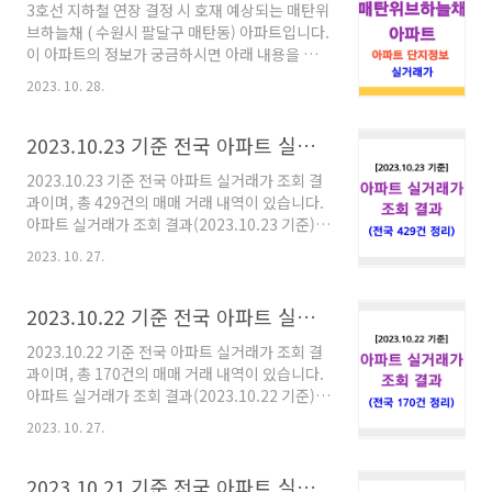
3호선 지하철 연장 결정 시 호재 예상되는 매탄위
데이터" 자료를 추출하여 정리하였으며, 아파트
브하늘채 ( 수원시 팔달구 매탄동) 아파트입니다.
실거래가 공개시스템에서도 확인 가능합니다. 아
이 아파트의 정보가 궁금하시면 아래 내용을 참
파트 실거래가 공개시스템 ※ 서울(16), 부산
고하세요. 매탄위브하늘채 아파트 단지 정보 매
(21), 대구(22), 인천(11), 광주(12), 대전(12),
2023. 10. 28.
탄위브하늘채의 거주 승인월은 2008년 05월이
울산(20), 세종(5), 경기(42), 강원(0), 충북(20),
고, 총 35개 동에 3,391세대가 있습니다. 매탄위
충남(33), 전..
브하늘채 아파트 [16543] 경기도 수원시 영통구
2023.10.23 기준 전국 아파트 실거래가 조회 결과
효원로 363 363 Hyowon-ro, Yeongtong-
2023.10.23 기준 전국 아파트 실거래가 조회 결
gu, Suwon-si, Gyeonggi-do 경기도 수원시
과이며, 총 429건의 매매 거래 내역이 있습니다.
영통구 매탄동 1352 총 35개동, 총 3,391세대
아파트 실거래가 조회 결과(2023.10.23 기준)
(2008.05.09 사용승인) 총 3,973대 주차 가능
※ 거래 일자 : 2023년 10월 23일 ※ 거래 건수 :
(지상: 680대 / 지하: 3,293대) 지역난방 방식
2023. 10. 27.
429건 ※ 자료 순서 : 지역은 가나다 순이고, 내역
CCTV 총 628대 최고층 30층 관리사무소(Tel:
은 "주소 / 아파트명 / 층수 / 전용면적(㎡) / 거래
031-216-9999) ..
금액(만원)" 순서입니다. ※ 아파트 실거래가 자
2023.10.22 기준 전국 아파트 실거래가 조회 결과
료는 "공공데이터포털 국토부 아파트실거래가
2023.10.22 기준 전국 아파트 실거래가 조회 결
데이터" 자료를 추출하여 정리하였으며, 아파트
과이며, 총 170건의 매매 거래 내역이 있습니다.
실거래가 공개시스템에서도 확인 가능합니다. 아
아파트 실거래가 조회 결과(2023.10.22 기준)
파트 실거래가 공개시스템 ※ 서울(14), 부산
※ 거래 일자 : 2023년 10월 22일 ※ 거래 건수 :
(30), 대구(26), 인천(17), 광주(20), 대전(17),
2023. 10. 27.
170건 ※ 자료 순서 : 지역은 가나다 순이고, 내역
울산(11), 세종(8), 경기(91), 강원(0), 충북(31),
은 "주소 / 아파트명 / 층수 / 전용면적(㎡) / 거래
충남(37), 전..
금액(만원)" 순서입니다. ※ 아파트 실거래가 자
2023.10.21 기준 전국 아파트 실거래가 조회 결과