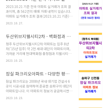
료는 "공공데이터포털 국토부 아파트실거래가
2023.10.21 기준 전국 아파트 실거래가 조회 결
데이터" 자료를 추출하여 정리하였으며, 아파트
과이며, 총 562건의 매매 거래 내역이 있습니다.
실거래가 공개시스템에서도 확인 가능합니다. 아
아파트 실거래가 조회 결과(2023.10.21 기준)
파트 실거래가 공개시스템 경기도 고양시 덕양구
※ 거래 일자 : 2023년 10월 21일 ※ 거래 건수 :
삼송동 311 / 삼송2차아이파크 / 2층 / 84.74㎡ /
2023. 10. 27.
562건 ※ 자료 순서 : 지역은 가나다 순이고, 내역
73,500만원 경기도 광주시 초월읍 산이리 432 /
은 "주소 / 아파트명 / 층수 / 전용면적(㎡) / 거래
대주파크빌 / 1층 / 60.00㎡..
금액(만원)" 순서입니다. ※ 아파트 실거래가 자
두산위브지웰시티2차 - 백화점과 아울렛이 있는 지웰시티몰 옆 아파트
료는 "공공데이터포털 국토부 아파트실거래가
청주 두산위브지웰시티2차 아파트는 입주 8년
데이터" 자료를 추출하여 정리하였으며, 아파트
차('15년 입주) 약 2천 세대 대단지 아파트이며,
실거래가 공개시스템에서도 확인 가능합니다. 아
가까운 거리에 현대백화점 충청점과 지웰시티몰,
파트 실거래가 공개시스템 경기도 가평군 가평읍
그리고 흥덕야구장도 근처에 있습니다. 이 아파
대곡리 694 / e편한세상가평퍼스트원 / 18층 /
2023. 10. 25.
트 정보는 아래 내용을 참고하세요. 두산위브지
74.93㎡ / 29,639만원 경기도 고양시 덕양구 지
웰시티2차 아파트 단지 정보 두산위브지웰시티2
축동 904 / 지축역센트럴푸르지오 / 26..
차의 입주 승인월은 2015년 06월이고, 총 8개 동
잠실 파크리오아파트 - 다양한 평형 갖춘 송파구 신천동 대단지 아파트
에 1,956세대가 있습니다. 두산위브지웰시티2
잠실 파크리오는 2008년 국내 대기업 건설사 6
차(주상복합) 또는 두산위브지웰시티 (분양)
곳이 시공사로 참여하여 준공한 송파구의 대단지
[28425] 충청북도 청주시 흥덕구 대농로 55 55
아파트입니다. 이 아파트의 정보가 궁금하시면
Daenong-ro, Heungdeok-gu, Cheongju-
아래 내용을 참고하세요. 잠실 파크리오아파트
si, Chungcheongbuk-do 충청북도 청주시 흥
2023. 10. 23.
단지 정보 잠실 파크리오아파트의 입주 허가월은
덕구 복대동 3381 총 8개동, 총 1,956세대
2008년 08월이고, 총 66개 동에 6,864세대가
(2015.06.02 사용승인) 총 2,941대 주차 가능 (..