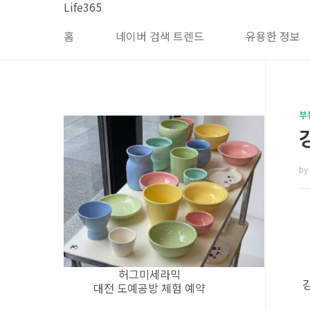
본문 바로가기
Life365
홈
네이버 검색 트렌드
유용한 정보
부
by 
허그미세라믹
대전 도예공방 체험 예약