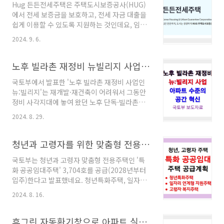
Hug 든든전세주택은 주택도시보증공사(HUG)
본 정보를 엑셀로 저장하고 싶을 때 사용할 수 있
에서 전세 보증금을 보호하고, 전세 자금 대출을
도록 "네이버 부동산 데이터 저장 애플리케이션
쉽게 이용할 수 있도록 지원하는 것인데요, 임차
(PC용)"을 만들어 봤습니다. 파일을 다운로드
인과 임대인 모두에게 안심할 수 있는 전세자금
후 압축을 풀면 실행 파일이 보입니다. 실행 파일
2024. 9. 6.
보증 서비스입니다. 든든전세주택 모집 및 입주
다운로드 이 PC용 프로그램은 '엑셀 파일 저장
신청 Hug 든든전제주택이란? Hug 든든전세
경로'를 선택하고, 네이버 아파트 번호를 입력한
주택의 특징 및 입주 요건 등전세 보증금 반환 문
노후 빌라촌 재정비 뉴빌리지 사업으로 아파트 수준의 공간 제공
후 실행 버튼만 클릭하면 선택한 저장 경로에 기
제는 누구에게나 큰 걱정거리죠.Hug 든든전세주
본정보는..
국토부에서 발표한 '노후 빌라촌 재정비 사업인
택은 전세금 반환을 보증해 해주는데요, 그것도
뉴:빌리지'는 재개발·재건축이 어려워서 그동안
낮은 보증료를 적용하고, 신청 과정도 온라인으
정비 사각지대에 놓여 왔던 노후 단독·빌라촌을
로 하기 때문에 편리합니다. Hug 든든전세주택
획기적으로 개선하기 위한 사업으로, 공모 절차
의 특징을 정리하면 다음과 같습니다.보증 한도
2024. 8. 29.
를 거쳐 연내 선도사업 30곳을 선정합니다. 국토
전세 보증금의 최대 80%까지 보증 지원이 가능
부 보도자료 보기 노후 빌라촌 재정비 사업 - 뉴:
합니다 신뢰성주택도시보증공사(HUG)에서 보
빌리지 노후 빌라촌 재정비 사업인 뉴:빌리지의
청년과 고령자를 위한 맞춤형 전용주택 - 특화 공공임대주택 공급 계획
증하는 것이니 믿을 수 있습니다.저렴한 보증료
본격적인 착수와 함께, 정부와 지자체의 협력이
다른 상품 대..
국토부는 청년과 고령자 맞춤형 전용주택인 '특
매우 중요해진 거 같습니다. 민간 전문가와 공공
화 공공임대주택' 3,704호를 공급(2028년부터
지원의 협력으로 이루어지는 이 사업은 기존의
입주)한다고 발표했네요. 청년특화주택, 일자리
주거 공간에 아파트 수준의 편의시설을 갖춘 커
연계형 지원주택, 고령자복지주택 등 각 계층에
뮤니티 공간을 제공하고, 다양한 주택정비 지원
2024. 8. 16.
맞는 주거 환경을 제공한다고 하는데....국토교통
을 패키지로 제공하는 것을 목표로 하고 있습니
부 보도자료 보기 특화 공공임대주택 공급이란?
다. 나아가 저소득층과 청년층을 위한 주거지로
사람이 사람답게 산다는 것이 무엇일까요? 100
휴그린 자동환기창으로 아파트 실내 공기 관리하기
서의 역할을 할 수 있도록 하는 방향으로 나아갈