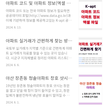
행 가능성을 얘기하면 아파트 등의 집안 샷시 상
아파트 코드 및 아파트 정보(엑셀 파일)
려한 외관을 특징으로 ..
황을 확인하고 정확한 견적을 내기 위해 샷시 업
아파트 코드 또는 전국 아파트 정보가 필요하면
체 담당자가 방문을 합니다. 이때, 업체 담당자에
공공데이터 포털(http://www.data.go.kr)과
게 궁금한 것('샷시 교체 전 알아두면 좋은 것들'
이에 기반하여 정보를 제공하고있는 K-apt 공동
글 참고)을 되도록 많이 물어봐야 하고, 업체는 시
주택관리 정보시스템에 있으니 받아서 사용하세
공할 부위의 샷시 사이즈를 실측하여 가격을 내
2024. 6. 13.
요.아파트 코드 및 아파트 정보 찾기공공데이터
게 되는데, 어떤 경우는 바로 견적이 안 나오고 업
포털에서는 아파트 단지 정보 API(공동주택 기본
체에서 재방문을 해야 하는 경우도 있습니다. 업
정보제공 서비스)를 사용하여 추출해서 사용하면
아파트 실거래가 간편하게 찾는 방법(시군구 지자체 아파트 리스트 기반)
체의 샷시 견적이 적당하고, 다른 업체..
되는데, 관련 코드는 아래에서 확인하시고요. 파
국토부 실거래가 지역별 기준으로 간편하게 아파
이썬 코드 보기 여기서 제공하는 항목들과 K-
트 실거래가 자료를 찾을 수 있는 곳이 있습니
apt에서 제공하는 항목들이 비슷하지만, 약간 틀
다. 시군구 지자체별로 정리된 아파트 리스트(아
린 것도 있습니다. K-apt에서 엑셀 파일을 다운
파트명과 도로명주소(지번주소) 같이 있음)에서
로드 받아서 확인해보니 다음과 같은 항목들이
2024. 6. 6.
원하는 아파트명만 클릭하면 바로 실거래가를 확
있고,시도, 시군구, 읍면, 동리, 단지코드, 단지명,
인할 수 있네요. 아파트 샷시 교체 비용 견적 간편
단지분류, 법정동주소, 우편번호, 도로명주소, 분
하게 받아보기 아파트 실거래가 간편하게 찾는
아산 장존동 청솔아파트 창호 샷시 교체 가격
양형태, 사용승인일, 가입일, 동수..
방법다음 절차에 따라 해보시면 바로 아파트 실
19년된 장존동 청솔아파트의 창호 샷시는 창문
거래가를 찾을 수 있습니다. ① 아래에 있는 지자
을 열고 닫을 때 힘이 많이 들어갈 수 있고, 창문
체 시군구 명칭(가나다 순)을 클릭하고, ② 아파
밀폐가 불완전하여 냉난방 효율이 떨어질 수 있
트 명칭(도로명주소) 리스트에서 원하는 아파트
는 상태일 수 있습니다. 이러한 상태 등을 대비하
명을 찾아서 클릭하면, ③ 아파트 실거래가 조회
2024. 6. 1.
여 '장존동 청솔아파트 발코니 샤시' 알아보시
결과(계약일, 아파트 층수, 전용면적, 거래금액)