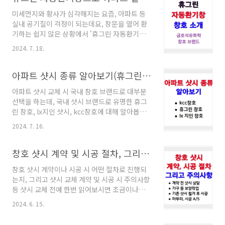
세 인생 시대라고 하지만 '의.식.주'에서 주거 문
것이라 하는..
미세먼지와 황사가 심각해지는 요즘, 아파트 등
제에서는 100세가 아니라 지금 당장 필요한데,
실내 공기질이 걱정이 되는데요, 창문을 열어 환
고공으로 치솟는 집값 때문에 우리내 인생은 고
기하는 쉽지 않은 상황에서 '휴그린 자동환기
달프기만 합니다. 살면서 늘 고민하던 것 중 하나
창'으로 실내 공기를 관리할 수 있습니다. 휴그린
인 이 주거 문제 좀 어떻게 해줘야 하는 게 아닌가
2024. 7. 18.
자동환기창 소개 창호는 이제 단순한 창문을 넘
생각했었는데, 특히 청년들이나 고령자들이 자신
어 가전제품의 하나로 인식되고 있는데요, 휴그
에게 맞는 집을 찾는 게 얼마나 어려운지 다들 아
린 자동환기창은 휴그린 창호 샷시에 설치되어
아파트 샷시 종류 알아보기(휴그린 창호, lx지인 샷시, kcc창호)
실겁니다. ✦ 아파트 관련 유용한 정보 ..
자동으로 실내 공기를 환기해주는 시스템으
아파트 샷시 교체 시 국내 창호 브랜드로 대부분
로, 깨끗한 공기를 아파트 등의 실내로 유입되도
선택을 하는데, 국내 샷시 브랜드로 유명한 휴그
록 해줍니다. 그래서 자동환기창을 설치하면 실
린 창호, lx지인 샷시, kcc창호에 대해 알아봅니
내 공기질 걱정을 덜 수 있겠죠. 휴그린 자동환기
다. 아래 내용은 국내 샷시 교체 1위 기업인 (주)
창 소개 보기(케스코) 휴그린 자동환기창의 특징
2024. 7. 16.
케스코의 홈페이지 내용을 정리한 것입니다. (주)
휴그린 자동환기창은 다양한 기능을 갖춘 혁신적
케스코 바로가기 샤시시공 케스코 샷시 후기,
인 제품입니다. 인공지능 스마트 센서, 고성능 3
1000억 달성 이벤트로 1억원 쏩니다!!샤시시공
창호 샷시 계약 및 시공 절차, 그리고 주의사항
중 필터 시스템, 에너지 절감 시스템 등 여러 가지
1만 5천건 돌파 케스코 샷시 후기를 통해 실제 시
뛰어난 기능이 있습니..
창호 샷시 계약이나 시공 시 어떤 절차로 진행되
공 후기와 케스코 샷시시공의 장점, 무상 혜택까
는지, 그리고 샷시 교체 계약 및 시공 시 주의사항
지 정리해드릴게요. 그리고 1,000억 달성 이벤트
등 샷시 교체 전에 한번 읽어보시면 조금이나마
로 1억원을 쏜다고 합니다. 지금 확인해
도움이 되는 내용을 올려봅니다. 계약 전 샷시 상
life365.itssu.kr KCC 창호KCC 창호는 국내 점
2024. 6. 15.
담 보통 고객이 업체와 샷시 관련 전화 상담을 하
유율과 선호도 부분에서 1위를 차지하는 창호 브
고, 이 업체가 괜찮은 업체라고 판단되어 계약 진
랜드로, 우수한 단열 효과와 방음 성능, 그리고 미