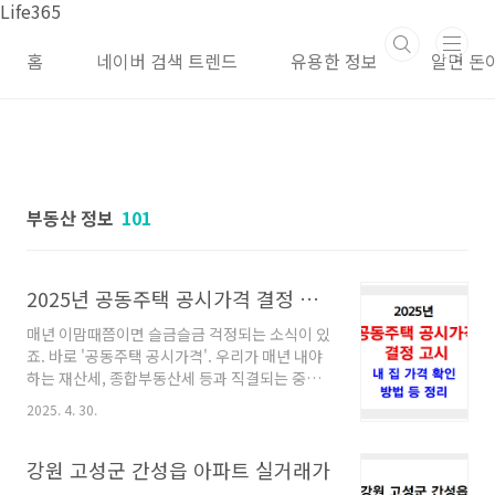
본문 바로가기
Life365
홈
네이버 검색 트렌드
유용한 정보
알면 돈
부동산 정보
101
2025년 공동주택 공시가격 결정 공시, 내 집 가격 확인 방법 등 정리
매년 이맘때쯤이면 슬금슬금 걱정되는 소식이 있
죠. 바로 '공동주택 공시가격'. 우리가 매년 내야
하는 재산세, 종합부동산세 등과 직결되는 중요
한 기준이 되는 2025년 공동주택 공시가격 공시
2025. 4. 30.
내용을 핵심만 쏙쏙 정리해드릴게요. ✅ 2025 공
동주택 공시가격 내용, 공시가격알리미로 확인하
는 방법 알아보기 지난 3월에 올해 공동주택 공시
강원 고성군 간성읍 아파트 실거래가
가격 전국 평균이 올랐다는 얘기에 있었는데, 변