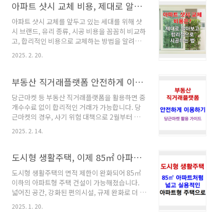
습니다.지자체별 개별 아파트 실거래가 찾아보기
아파트 샷시 교체 비용, 제대로 알아보고 합리적으로 시공하는 법
니다. 그래서 오늘은 전세사기 최신판 3종 세트
웹사이트 바로가기 강릉시 초당동 등 아파트 실
와 함께,등..
아파트 샷시 교체를 앞두고 있는 세대를 위해 샷
거래가강릉시 초당동, 포남동, 홍제동, 회산동 지
시 브랜드, 유리 종류, 시공 비용을 꼼꼼히 비교하
역 아파트들의 아파트 실거래가 내역입니다. ✦
고, 합리적인 비용으로 교체하는 방법을 알려드
본 아파트 실거래가 자료는 공공데이터포털에서
립니다. 단열, 방음, 에너지 절감까지 고려한 아파
제공하는 국통교통부 실거래가 자료를 근거로 하
2025. 2. 20.
트 샷시 교체 방법을 확인하세요! 아파트 샷시
고aptro.truedoum.com 강릉시 노암동 등 아
교체 비용, 제대로 알고 가자!아파트에 살다 보면
파트 실거래가강릉시 노암동, 사천면, 성남동, 송
시간이 지나면서 창호(샷시)의 단열 성능이 떨어
부동산 직거래플랫폼 안전하게 이용하기 (당근마켓 활용 가이드)
정동, 연곡면, 옥계면, 옥천동, 유천동, 임..
지고, 소음 차단이 제대로 되지 않아 불편을 느낄
당근마켓 등 부동산 직거래플랫폼을 활용하면 중
수 있습니다. 특히 베란다 샷시는 단열과 환기, 방
개수수료 없이 합리적인 거래가 가능합니다. 당
음에 중요한 역할을 하므로 교체가 필요할 때가
근마켓의 경우, 사기 위험 대책으로 2월부터 부동
오죠. 하지만 막상 교체를 고민하면 "비용은 얼마
산 매물 등록 시 실명인증이 실시되는 등 안전 거
나 들까?", "어떤 업체를 선택해야 할까?"와 같
2025. 2. 14.
래 방법을 도입한다고 하니 이점도 숙지해야 합
은 고민이 들게 마련입니다. 오늘은 아파트 샷시
니다. 이 글에서 부동산 직거래의 장단점과 안전
교체 비용에 대해 꼼꼼히 분석하고, 합리적으로
한 거래 가이드를 알려드립니다. 부동산 직거래
도시형 생활주택, 이제 85㎡ 아파트처럼 넓고 실용적으로...!
교체하는 방법을 알아보겠습니다! 1..
플랫폼, 제대로 알고 이용하는 법 부동산을 거래
도시형 생활주택의 면적 제한이 완화되어 85㎡
할 때 중개수수료 부담 때문에 직접 거래를 고려
이하의 아파트형 주택 건설이 가능해졌습니다.
하는 분들이 많아졌습니다. 하지만, 부동산 직거
넓어진 공간, 강화된 편의시설, 규제 완화로 더 나
래를 어떻게 해야 할지 막막한 경우가 많은데
은 주거 옵션을 만날 수 있게 되었네요. 주택법 시
요. 당근마켓과 같은 부동산 직거래플랫폼이 등
2025. 1. 20.
행령 드의 주요 변경 내용을 확인해 보세요. 도시
장하였고, 여기에 안전한 부동산 직거래를 위한