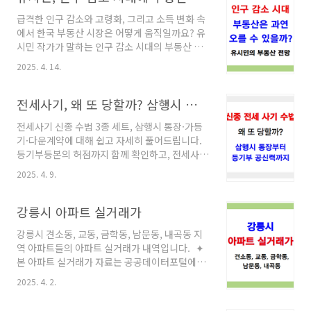
기가 참 쉽지 않죠. 오래된 아파트에 살면서 창문
급격한 인구 감소와 고령화, 그리고 소득 변화 속
이 제 역할을 못하는 걸 느꼈지만, “어디서 해야
에서 한국 부동산 시장은 어떻게 움직일까요? 유
잘했다 소문이 날까?”라는 생각 때문에 선뜻 결
시민 작가가 말하는 인구 감소 시대의 부동산 시
정하지 못하게 됩니다. 그러다 우연히 접하게 된
장을 전망한 영상이 있어서 그것을 보고 글을 올
케스코 샷시. 솔직히 처음엔 이름도 낯설었는데,
2025. 4. 14.
려본니다. 유시민이 말하는 부동산 전망, 인구감
막상 알아보니 제가 놓치고 있었던 샷시 시공계
소시대 부동산 가격 오를 수 있을까? 유시민이 말
의 숨은 고수더라고요. 그리고, 벌써 1,000억을
하는 앞으로의 부동산 전망영상 보기 한국 사회
전세사기, 왜 또 당할까? 삼행시 통장부터 등기부 공신력까지
달성하고 1억을 쏘는 이벤트를 하고..
에서 부동산은 그야말로 ‘국민 스포츠’입니다. 아
전세사기 신종 수법 3종 세트, 삼행시 통장·가등
침 뉴스부터 저녁 술자리까지 부동산 얘기가 빠
기·다운계약에 대해 쉽고 자세히 풀어드립니다.
지면 섭섭하죠. 하지만 요즘은 이런 대화가 조금
등기부등본의 허점까지 함께 확인하고, 전세사기
씩 바뀌고 있어요. “앞으로 집값이 오를까?”보다
예방법도 꼼꼼히 알려드려요. "전세사기 또?"
는 “이제 인구도 줄고 있는데 집값이 진짜 계속
2025. 4. 9.
신종 수법에 당하지 않으려면, 이 글부터 보세요!
오를 수 있을까?”라는 질문이 많아졌습니다. 그
전세 계약 앞두고 마음이 조마조마하신 분들 많
래서 오늘은 조금 진지하게, 그러나 쉽게! ‘한국
으시죠?"이번엔 안전하겠지…" 하면서도 뭔가
강릉시 아파트 실거래가
의 부동산 시장은 앞으로 어떻게 될까’에 대한 이
찜찜한 마음, 정말 이해합니다. 매물이 나와있는
야기..
강릉시 견소동, 교동, 금학동, 남문동, 내곡동 지
부동산 사이트를 보다가 "이거 괜찮은 매물인
역 아파트들의 아파트 실거래가 내역입니다. ✦
가?" 의심하면서 매물건들을 보곤 하죠. 그런데
본 아파트 실거래가 자료는 공공데이터포털에서
요즘 전세사기, 그 수법이 점점 더 교묘해지고 있
제공하는 국통교통부 실거래가 자료를 근거로 하
다는 사실, 알고 계셨나요?심지어 등기부등본까
2025. 4. 2.
고 있습니다.✦ 시,군,구 지자체별 개별 아파트 실
지 ‘깨끗’하게 보이는데도 사기를 당하는 사례가
거래가 자료는 아래 웹사이트에서 확인할 수 있
늘고 있다는 충격적인 이야기까지 등장하고 있습