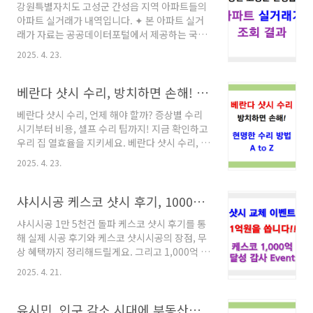
강원특별자치도 고성군 간성읍 지역 아파트들의
동이 있는지와 '공시가격'이라는 단어 자체가 어
아파트 실거래가 내역입니다. ✦ 본 아파트 실거
렵게 느껴질 수 있는데, 아래 내용에서 쉽게 이해
래가 자료는 공공데이터포털에서 제공하는 국통
할 수 있도록 풀어봅니다. 📌 2025년 공동주택
교통부 실거래가 자료를 근거로 하고 있습니
공시가격, 얼마나 올랐나?국토부는 2025년 4월
2025. 4. 23.
다.✦ 시,군,구 지자체별 개별 아파트 실거래가 자
30일, 전국 약 1,558만 호에 달하는 공동주택의
료는 아래 웹사이트에서 확인할 수 있습니다. 지
공시가격을 공식 발표했는데, 올해 전국 평균 공
자체별 개별 아파트 실거래가 찾아보기웹사이트
베란다 샷시 수리, 방치하면 손해! 현명한 수리 방법 A to Z
시가격 변동률은 3.65..
바로가기 ✦ 아파트 나열 순서는 지역명(동,읍,
베란다 샷시 수리, 언제 해야 할까? 증상별 수리
면)의 '가나다 순' 입니다.✦ 아파트 실거래가 표
시기부터 비용, 셀프 수리 팁까지! 지금 확인하고
시 순서는 "거래일자 / 층 / 전용면적(㎡) / 거래
우리 집 열효율을 지키세요. 베란다 샷시 수리, 언
금액(억원)"입니다. 간성대명 아파트 (간성읍)•
제 해야 할까요?요즘 같은 봄날에 베란다에서 불
간성대명 아파트 실거래가• 강원특별자치도 고
2025. 4. 23.
쑥 들어오는 찬바람에 깜짝 놀라신 적 있으신가
성군 간성읍 수성로 126-5• 강원특별자치도 고
요?그렇다면 샷시 수리를 고려할 때일지도 모릅
성군 간성읍 상리 483-1• 1998년도 건축 간성스
니다. 🧊 ‘샷시’는 우리가 사는 집의 창문틀을 넘
샤시시공 케스코 샷시 후기, 1000억 달성 이벤트로 1억원 쏩니다!!
위트엠센트럴 아파트 (간성읍)• 간성스위트엠..
어 단열, 방음, 에너지 효율까지 좌우하는 중요한
샤시시공 1만 5천건 돌파 케스코 샷시 후기를 통
부분입니다.하지만 많은 분들이 "조금 불편해도
해 실제 시공 후기와 케스코 샷시시공의 장점, 무
참자" 하다가 비용이 더 커지는 상황을 겪곤 하
상 혜택까지 정리해드릴게요. 그리고 1,000억 달
죠. 이번 글에서는 베란다 샷시 수리 시기부터 비
성 이벤트로 1억원을 쏜다고 합니다. 지금 확인해
용, 셀프 수리 가능 여부, 전문가 추천까지 꼼꼼하
2025. 4. 21.
보세요! 1억 쏘는 이벤트 바로가기 샤시시공 케
게 알려드릴게요. 베란다 샷시 수리, 미루지 말고
스코를 선택하고, 만족도가 높은 이유는?샷시 교
제대로 해결해보세요! 샷시 교체 비용(예상) 간단
체, 해보신 분들은 아시겠지만 이게 한 번 마음먹
유시민, 인구 감소 시대에 부동산은 과연 오를 수 있을까?
히 알아보기 ✦ 아파트 샷시 관련..