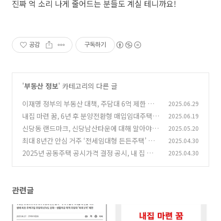
진짜 억 소리 나게 줄어드는 분들도 계실 테니까요!
공감
구독하기
'
부동산 정보
' 카테고리의 다른 글
이재명 정부의 부동산 대책, 주담대 6억 제한 등
2025.06.29
전방위 규제 내용이 뭔가?
내집 마련 꿈, 6년 후 분양전환형 매입임대주택으
2025.06.19
(2)
로 현실로!
신당동 랜드마크, 신당남산타운에 대해 알아야
2025.05.20
(1)
할 것!
최대 8년간 안심 거주 ‘전세임대형 든든주택’ 알
2025.04.30
(2)
아보기
2025년 공동주택 공시가격 결정 공시, 내 집 가격
2025.04.30
(0)
확인 방법 등 정리
(0)
관련글