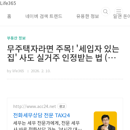
본문 바로가기
Life365
홈
네이버 검색 트렌드
유용한 정보
알면 돈
부동산 정보
무주택자라면 주목! '세입자 있는
집' 사도 실거주 인정받는 법 (양도
세 중과 배제 포함)
by life365
2026. 2. 10.
http://www.acc24.net
광고
전화세무상담 전문 TAX24
세무는 세무 전문가에게, 전문 세무
사 바로 전화상담 가능, 24시간 대기