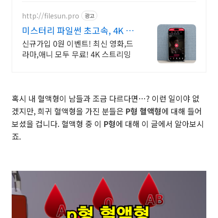
http://filesun.pro
광고
미스터리 파일썬 초고속, 4K 실
시간 보기!
신규가입 0원 이벤트! 최신 영화,드
라마,애니 모두 무료! 4K 스트리밍
혹시 내 혈액형이 남들과 조금 다르다면…? 이런 일이야 없
겠지만, 희귀 혈액형을 가진 분들은
P형 혈액형
에 대해 들어
보셨을 겁니다. 혈액형 중 이
P형
에 대해 이 글에서 알아보시
죠.