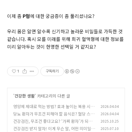
이제 좀
P형
에 대한 궁금증이 좀 풀리셨나요?
우리 몸은 알면 알수록 신기하고 놀라운 비밀들로 가득한 것
같습니다. 혹시 모를 미래를 위해 희귀 혈액형에 대한 정보를
미리 알아두는 것이 현명한 선택일 거 같지요?
1
구독하기
'
건강한 생활
' 카테고리의 다른 글
영양제 제대로 먹는 방법? 효과 높이는 복용 시간
2026.04.04
과 섭취 주의사항 정리
당뇨 환자가 무조건 피해야 할 음식은? 혈당 스파
2026.04.04
(0)
이크 주범 5가지
건강검진, 무조건 좋다고요? ‘가짜 환자’가 되는
2025.10.25
(0)
현실과 현명한 선택법
건강검진 받지 말자! 이게 무슨 말, 어떤 의미일까
2025.07.10
(0)