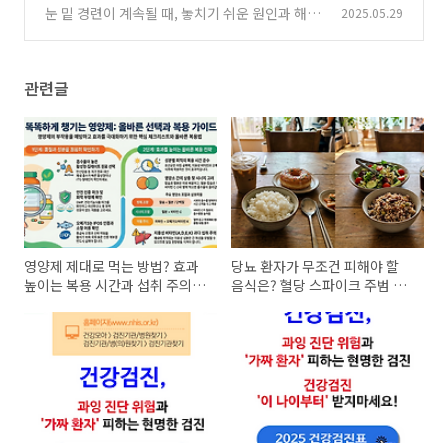
요?
눈 밑 경련이 계속될 때, 놓치기 쉬운 원인과 해결
2025.05.29
(3)
법
(0)
관련글
영양제 제대로 먹는 방법? 효과
당뇨 환자가 무조건 피해야 할
높이는 복용 시간과 섭취 주의사
음식은? 혈당 스파이크 주범 5가
항 정리
지