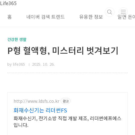
본문 바로가기
Life365
홈
네이버 검색 트렌드
유용한 정보
알면 돈
건강한 생활
P형 혈액형, 미스터리 벗겨보기
by life365
2025. 10. 26.
http://www.ldsfs.co.kr
광고
화재수신기는 리더썬FS
화재수신기, 전기소방 직접 개발 제조, 리더썬에프에스
입니다.