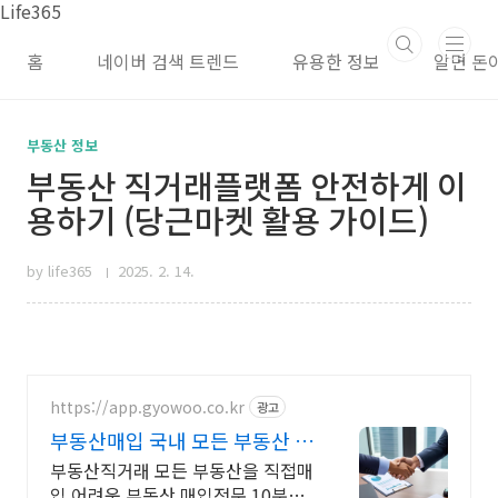
본문 바로가기
Life365
홈
네이버 검색 트렌드
유용한 정보
알면 돈
부동산 정보
부동산 직거래플랫폼 안전하게 이
용하기 (당근마켓 활용 가이드)
by life365
2025. 2. 14.
https://app.gyowoo.co.kr
광고
부동산매입 국내 모든 부동산 직
접매입 24시 상담가능
부동산직거래 모든 부동산을 직접매
입 어려운 부동산 매입전문 10분안